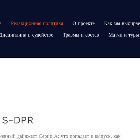
и
Редакционная политика
О проекте
Как мы выбирае
Дисциплина и судейство
Травмы и состав
Матчи и туры
а S-DPR
невный дайджест Серии А: что попадает в выпуск, как