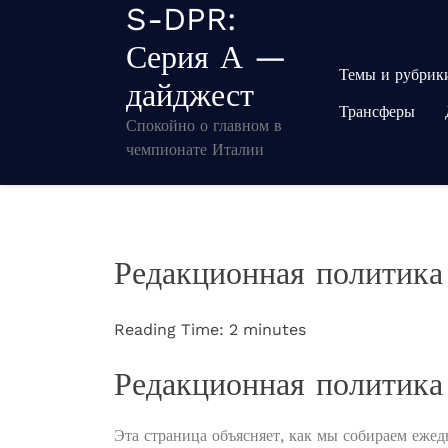
S-DPR:
Перейти
к
Серия А —
содержимому
Темы и рубрик
дайджест
Трансферы
Спокойно о главном в
чемпионате Италии
Редакционная политика
Reading Time:
2
minutes
Редакционная политик
Эта страница объясняет, как мы собираем ежед