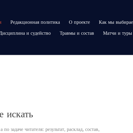
и
Редакционная политика
О проекте
Как мы выбирае
Дисциплина и судейство
Травмы и состав
Матчи и туры
е искать
по задаче читателя: результат, расклад, состав,