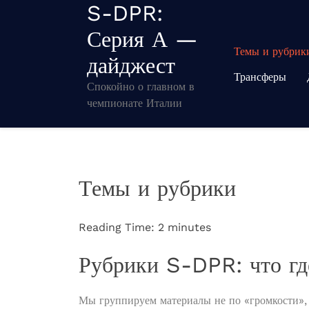
S-DPR:
Перейти
к
Серия А —
содержимому
Темы и рубрик
дайджест
Трансферы
Спокойно о главном в
чемпионате Италии
Темы и рубрики
Reading Time:
2
minutes
Рубрики S-DPR: что гд
Мы группируем материалы не по «громкости», а 